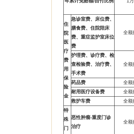
年累计免赔额/自付比例
1万
急诊室费、床位费、
住
膳食费、住院陪床
全额
院
费、
重症监护室床位
医
费
疗
护理费、诊疗费、检
费
查
检验费、治疗费、
全额
用
手术费
保
药
品费
全额
险
耐用医疗设
备费
全额
金
救护车费
全额
特
恶性肿瘤-重度门诊
殊
全额
治疗
门