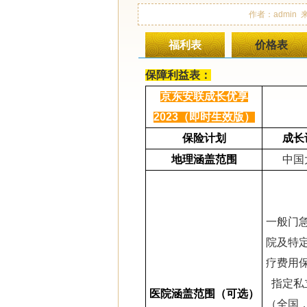
作者：admin 
福利表
价格表
保障利益表：
京东安联成长优享
2023（即时生效版）
保险计划
成长
地理涵盖范围
中国
一般门
院及特
疗费用
指定私
医院涵盖范围（可选）
（全国