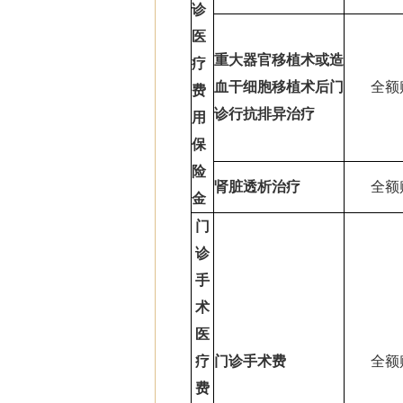
诊
医
重大器官移植术或造
疗
血干细胞移植术后门
全额
费
诊行抗排异治疗
用
保
险
肾脏透析治疗
全额
金
门
诊
手
术
医
疗
门诊手术费
全额
费