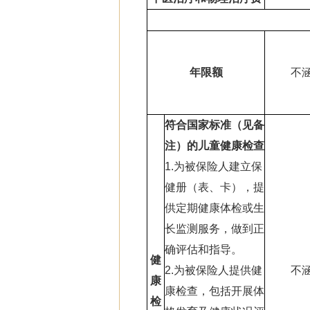
年限额
不
符合国家标准（见备
注）的儿童健康检查
1.为被保险人建立保
健册（表、卡），提
供定期健康体检或生
长监测服务，做到正
确评估和指导。
健
2.为被保险人提供健
不
康
康检查，包括开展体
检