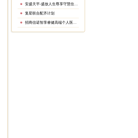
安盛天平-盛放人生尊享守慧住院医疗保险
复星联合配齐计划
招商信诺智享睿健高端个人医疗保险