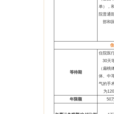
单），
院普通
部和
住院医
30天
（扁桃
等待期
体、中
气的手
为12
年限额
50