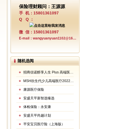
保险理财顾问：王源源
手 机：15801361097
Q Q ：
微 信：15801361097
E-mail：wangyuanyuan1102@163.com
随机选阅
招商信诺醇享人生 Plus 高端医疗保险
MSH欣生代少儿高端医疗2022年升级版
康源医疗保险
安盛天平新智选臻选
体检保险：永安康
安盛天平尚越计划
平安宝贝医疗险（上海版）