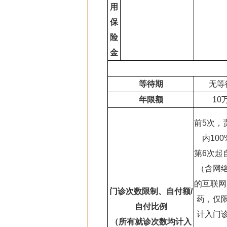
用
保
险
金
等待期
无等
年限额
10
前5次，
内10
第6次起
（含网
的互联网
门诊次数限制、自付额/
药，仅
自付比例
计入门
（所有就诊次数均计入